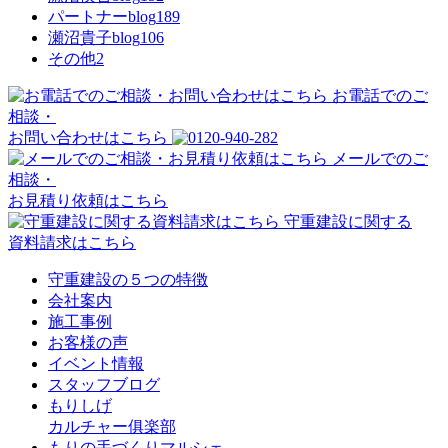
パートナーblog
189
瀬沼貴子blog
106
その他
2
お電話でのご
相談・
お問い合わせはこちら
メールでのご
相談・
お見積り依頼はこちら
守重建設に関する
資料請求はこちら
守重建設の５つの特徴
会社案内
施工事例
お客様の声
イベント情報
スタッフブログ
もりしげ
カルチャー俱楽部
もりの手づくりマルシェ