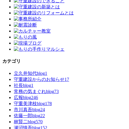
カテゴリ
立久井知代blog
1
守重建設からのお知らせ
17
社長blog
1
常務の気まぐれblog
73
広報blog
246
守重美津枝blog
178
市川真吾blog
24
佐藤一郎blog
22
林賢二blog
570
瀬沼慎吾blog
152