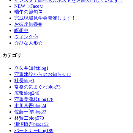
インスタで高卒求人ポストを連続公開しています！
NEW ✨Face☺
端午の節句🎏
完成現場見学会開催します！
お彼岸供養❁
瞑想中
ウィンク💦
☆ひな人形☆
カテゴリ
立久井知代blog
1
守重建設からのお知らせ
17
社長blog
1
常務の気まぐれblog
73
広報blog
246
守重美津枝blog
178
市川真吾blog
24
佐藤一郎blog
22
林賢二blog
570
瀬沼慎吾blog
152
パートナーblog
189