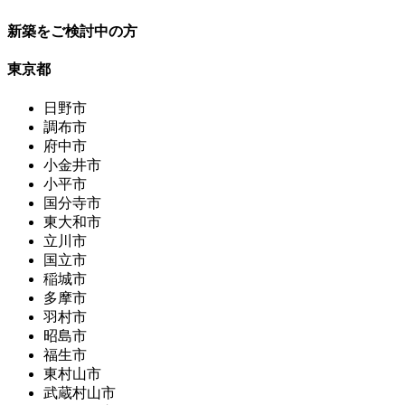
新築をご検討中の方
東京都
日野市
調布市
府中市
小金井市
小平市
国分寺市
東大和市
立川市
国立市
稲城市
多摩市
羽村市
昭島市
福生市
東村山市
武蔵村山市