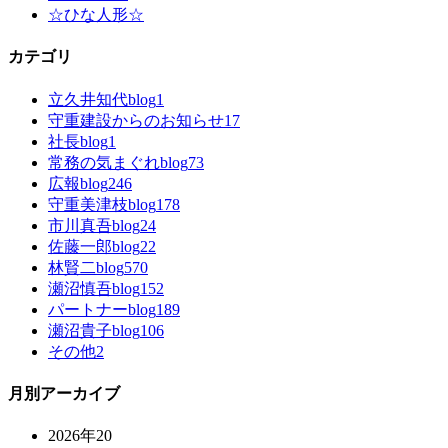
☆ひな人形☆
カテゴリ
立久井知代blog
1
守重建設からのお知らせ
17
社長blog
1
常務の気まぐれblog
73
広報blog
246
守重美津枝blog
178
市川真吾blog
24
佐藤一郎blog
22
林賢二blog
570
瀬沼慎吾blog
152
パートナーblog
189
瀬沼貴子blog
106
その他
2
月別アーカイブ
2026年
20