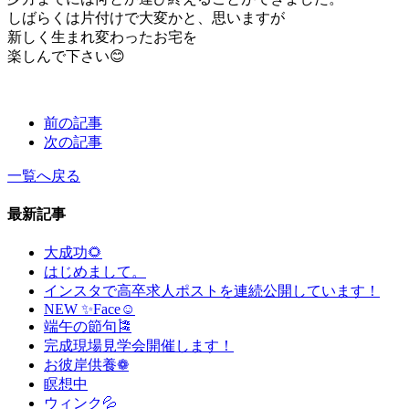
しばらくは片付けで大変かと、思いますが
新しく生まれ変わったお宅を
楽しんで下さい😊
前の記事
次の記事
一覧へ戻る
最新記事
大成功🌻
はじめまして。
インスタで高卒求人ポストを連続公開しています！
NEW ✨Face☺
端午の節句🎏
完成現場見学会開催します！
お彼岸供養❁
瞑想中
ウィンク💦