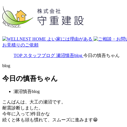
お見積りのご依頼
TOP
スタッフブログ
瀬沼慎吾blog
今日の慎吾ちゃん
blog
今日の慎吾ちゃん
瀬沼慎吾blog
こんばんは、大工の瀬沼です。
耐震診断しました。
今年に入って3件目かな
続くと体も頭も慣れて、スムーズに進みます😁