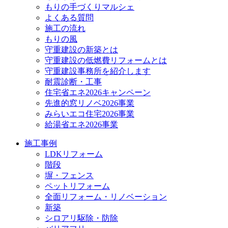
もりの手づくりマルシェ
よくある質問
施工の流れ
もりの風
守重建設の新築とは
守重建設の低燃費リフォームとは
守重建設事務所を紹介します
耐震診断・工事
住宅省エネ2026キャンペーン
先進的窓リノベ2026事業
みらいエコ住宅2026事業
給湯省エネ2026事業
施工事例
LDKリフォーム
階段
塀・フェンス
ペットリフォーム
全面リフォーム・リノベーション
新築
シロアリ駆除・防除