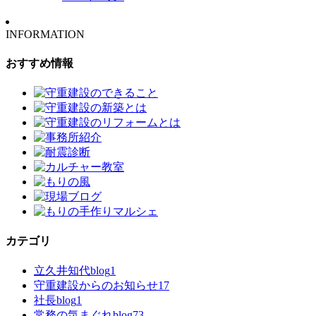
INFORMATION
おすすめ情報
カテゴリ
立久井知代blog
1
守重建設からのお知らせ
17
社長blog
1
常務の気まぐれblog
73