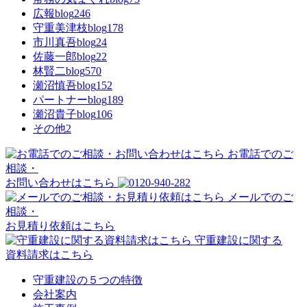
広報blog
246
守重美津枝blog
178
市川真吾blog
24
佐藤一郎blog
22
林賢二blog
570
瀬沼慎吾blog
152
パートナーblog
189
瀬沼貴子blog
106
その他
2
お電話でのご
相談・
お問い合わせはこちら
メールでのご
相談・
お見積り依頼はこちら
守重建設に関する
資料請求はこちら
守重建設の５つの特徴
会社案内