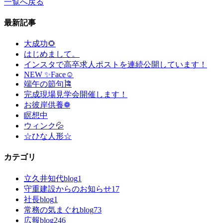
一覧へ戻る
最新記事
大成功🌻
はじめまして。
インスタで高卒求人ポストを連続公開しています！
NEW ✨Face☺
端午の節句🎏
完成現場見学会開催します！
お彼岸供養❁
瞑想中
ウィンク💦
☆ひな人形☆
カテゴリ
立久井知代blog
1
守重建設からのお知らせ
17
社長blog
1
常務の気まぐれblog
73
広報blog
246