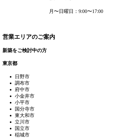
月〜日曜日
：9:00〜17:00
営業エリアのご案内
新築をご検討中の方
東京都
日野市
調布市
府中市
小金井市
小平市
国分寺市
東大和市
立川市
国立市
稲城市