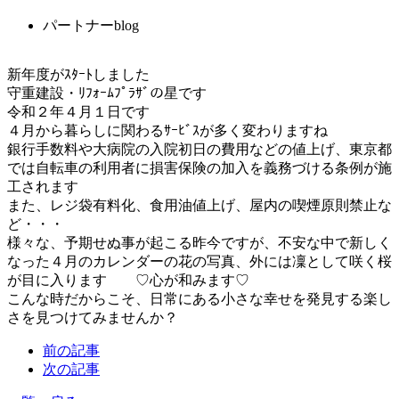
パートナーblog
新年度がｽﾀｰﾄしました
守重建設・ﾘﾌｫｰﾑﾌﾟﾗｻﾞの星です
令和２年４月１日です
４月から暮らしに関わるｻｰﾋﾞｽが多く変わりますね
銀行手数料や大病院の入院初日の費用などの値上げ、東京都
では自転車の利用者に損害保険の加入を義務づける条例が施
工されます
また、レジ袋有料化、食用油値上げ、屋内の喫煙原則禁止な
ど・・・
様々な、予期せぬ事が起こる昨今ですが、不安な中で新しく
なった４月のカレンダーの花の写真、外には凜として咲く桜
が目に入ります ♡心が和みます♡
こんな時だからこそ、日常にある小さな幸せを発見する楽し
さを見つけてみませんか？
前の記事
次の記事