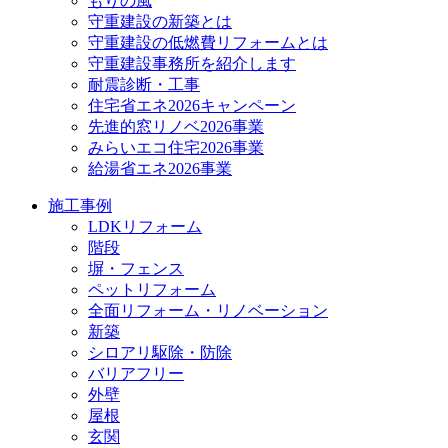
もりの風
守重建設の新築とは
守重建設の低燃費リフォームとは
守重建設事務所を紹介します
耐震診断・工事
住宅省エネ2026キャンペーン
先進的窓リノベ2026事業
みらいエコ住宅2026事業
給湯省エネ2026事業
施工事例
LDKリフォーム
階段
塀・フェンス
ペットリフォーム
全面リフォーム・リノベーション
新築
シロアリ駆除・防除
バリアフリー
外壁
屋根
玄関