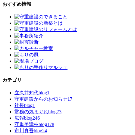
おすすめ情報
カテゴリ
立久井知代blog
1
守重建設からのお知らせ
17
社長blog
1
常務の気まぐれblog
73
広報blog
246
守重美津枝blog
178
市川真吾blog
24