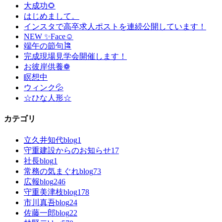
大成功🌻
はじめまして。
インスタで高卒求人ポストを連続公開しています！
NEW ✨Face☺
端午の節句🎏
完成現場見学会開催します！
お彼岸供養❁
瞑想中
ウィンク💦
☆ひな人形☆
カテゴリ
立久井知代blog
1
守重建設からのお知らせ
17
社長blog
1
常務の気まぐれblog
73
広報blog
246
守重美津枝blog
178
市川真吾blog
24
佐藤一郎blog
22