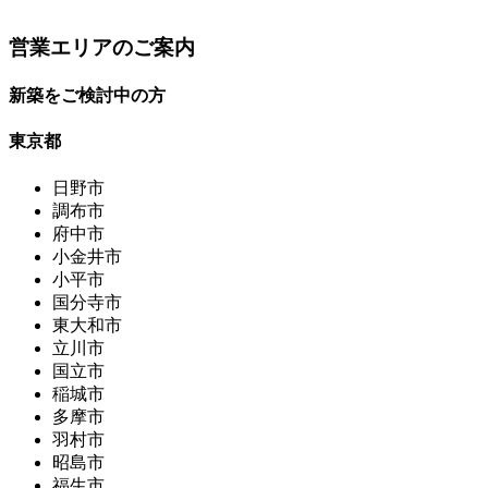
営業エリアのご案内
新築をご検討中の方
東京都
日野市
調布市
府中市
小金井市
小平市
国分寺市
東大和市
立川市
国立市
稲城市
多摩市
羽村市
昭島市
福生市