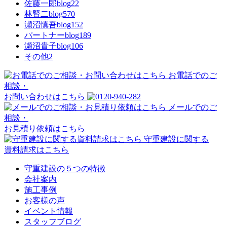
佐藤一郎blog
22
林賢二blog
570
瀬沼慎吾blog
152
パートナーblog
189
瀬沼貴子blog
106
その他
2
お電話でのご
相談・
お問い合わせはこちら
メールでのご
相談・
お見積り依頼はこちら
守重建設に関する
資料請求はこちら
守重建設の５つの特徴
会社案内
施工事例
お客様の声
イベント情報
スタッフブログ