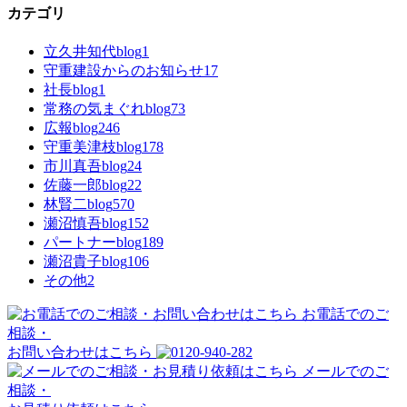
カテゴリ
立久井知代blog
1
守重建設からのお知らせ
17
社長blog
1
常務の気まぐれblog
73
広報blog
246
守重美津枝blog
178
市川真吾blog
24
佐藤一郎blog
22
林賢二blog
570
瀬沼慎吾blog
152
パートナーblog
189
瀬沼貴子blog
106
その他
2
お電話でのご
相談・
お問い合わせはこちら
メールでのご
相談・