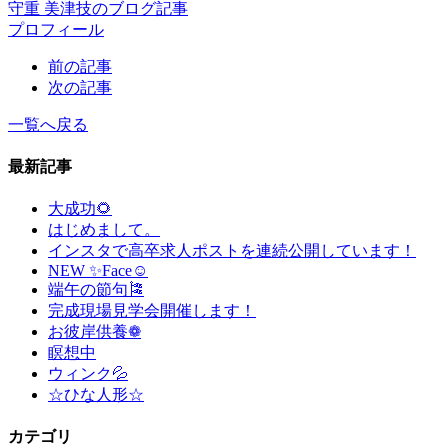
守重 美津技のブログ記事
プロフィール
前の記事
次の記事
一覧へ戻る
最新記事
大成功🌻
はじめまして。
インスタで高卒求人ポストを連続公開しています！
NEW ✨Face☺
端午の節句🎏
完成現場見学会開催します！
お彼岸供養❁
瞑想中
ウィンク💦
☆ひな人形☆
カテゴリ