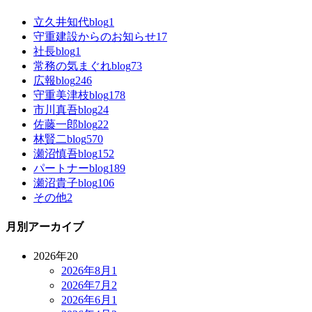
立久井知代blog
1
守重建設からのお知らせ
17
社長blog
1
常務の気まぐれblog
73
広報blog
246
守重美津枝blog
178
市川真吾blog
24
佐藤一郎blog
22
林賢二blog
570
瀬沼慎吾blog
152
パートナーblog
189
瀬沼貴子blog
106
その他
2
月別アーカイブ
2026年
20
2026年8月
1
2026年7月
2
2026年6月
1