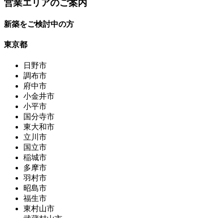
営業エリアのご案内
新築をご検討中の方
東京都
日野市
調布市
府中市
小金井市
小平市
国分寺市
東大和市
立川市
国立市
稲城市
多摩市
羽村市
昭島市
福生市
東村山市