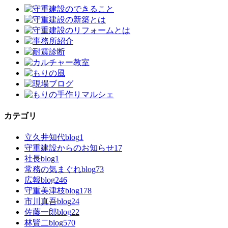
カテゴリ
立久井知代blog
1
守重建設からのお知らせ
17
社長blog
1
常務の気まぐれblog
73
広報blog
246
守重美津枝blog
178
市川真吾blog
24
佐藤一郎blog
22
林賢二blog
570