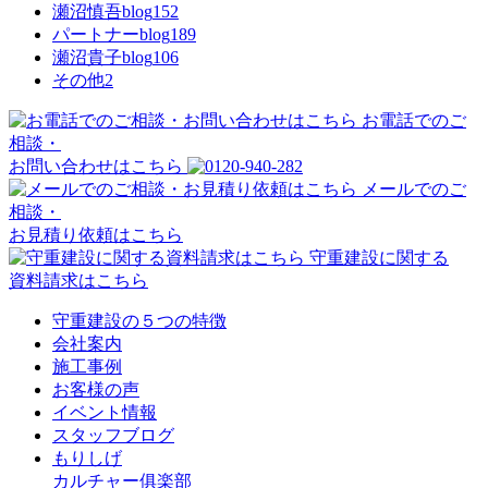
瀬沼慎吾blog
152
パートナーblog
189
瀬沼貴子blog
106
その他
2
お電話でのご
相談・
お問い合わせはこちら
メールでのご
相談・
お見積り依頼はこちら
守重建設に関する
資料請求はこちら
守重建設の５つの特徴
会社案内
施工事例
お客様の声
イベント情報
スタッフブログ
もりしげ
カルチャー俱楽部