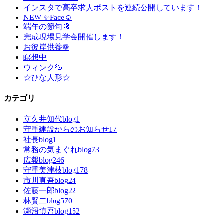
インスタで高卒求人ポストを連続公開しています！
NEW ✨Face☺
端午の節句🎏
完成現場見学会開催します！
お彼岸供養❁
瞑想中
ウィンク💦
☆ひな人形☆
カテゴリ
立久井知代blog
1
守重建設からのお知らせ
17
社長blog
1
常務の気まぐれblog
73
広報blog
246
守重美津枝blog
178
市川真吾blog
24
佐藤一郎blog
22
林賢二blog
570
瀬沼慎吾blog
152