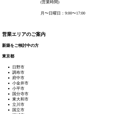
(営業時間)
月〜日曜日
：9:00〜17:00
営業エリアのご案内
新築をご検討中の方
東京都
日野市
調布市
府中市
小金井市
小平市
国分寺市
東大和市
立川市
国立市