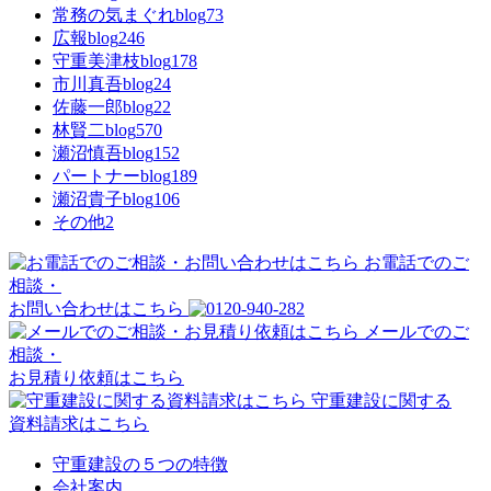
常務の気まぐれblog
73
広報blog
246
守重美津枝blog
178
市川真吾blog
24
佐藤一郎blog
22
林賢二blog
570
瀬沼慎吾blog
152
パートナーblog
189
瀬沼貴子blog
106
その他
2
お電話でのご
相談・
お問い合わせはこちら
メールでのご
相談・
お見積り依頼はこちら
守重建設に関する
資料請求はこちら
守重建設の５つの特徴
会社案内