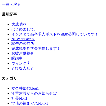
一覧へ戻る
最新記事
大成功🌻
はじめまして。
インスタで高卒求人ポストを連続公開しています！
NEW ✨Face☺
端午の節句🎏
完成現場見学会開催します！
お彼岸供養❁
瞑想中
ウィンク💦
☆ひな人形☆
カテゴリ
立久井知代blog
1
守重建設からのお知らせ
17
社長blog
1
常務の気まぐれblog
73