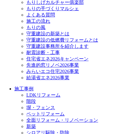
もりしげカルチャー俱楽部
もりの手づくりマルシェ
よくある質問
施工の流れ
もりの風
守重建設の新築とは
守重建設の低燃費リフォームとは
守重建設事務所を紹介します
耐震診断・工事
住宅省エネ2026キャンペーン
先進的窓リノベ2026事業
みらいエコ住宅2026事業
給湯省エネ2026事業
施工事例
LDKリフォーム
階段
塀・フェンス
ペットリフォーム
全面リフォーム・リノベーション
新築
シロアリ駆除・防除