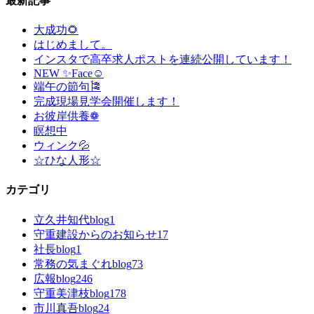
最新記事
大成功🌻
はじめまして。
インスタで高卒求人ポストを連続公開しています！
NEW ✨Face☺
端午の節句🎏
完成現場見学会開催します！
お彼岸供養❁
瞑想中
ウィンク💦
☆ひな人形☆
カテゴリ
立久井知代blog
1
守重建設からのお知らせ
17
社長blog
1
常務の気まぐれblog
73
広報blog
246
守重美津枝blog
178
市川真吾blog
24