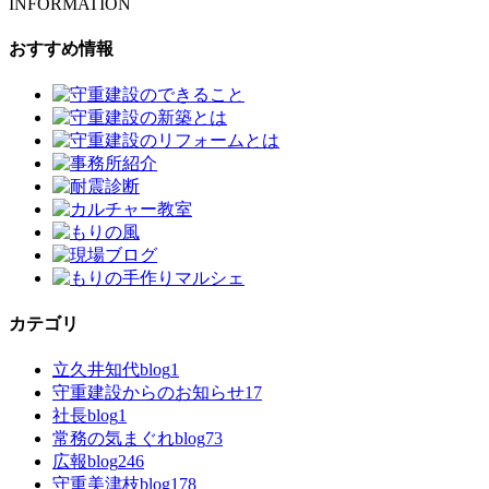
INFORMATION
おすすめ情報
カテゴリ
立久井知代blog
1
守重建設からのお知らせ
17
社長blog
1
常務の気まぐれblog
73
広報blog
246
守重美津枝blog
178