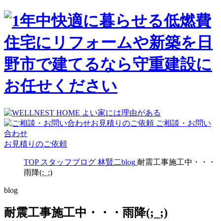
ご相談・お問い
合わせ
お見積りのご依頼
TOP
スタッフブログ
林賢二blog
耐震工事施工中・・・
雨降(;_;)
blog
耐震工事施工中・・・雨降(;_;)