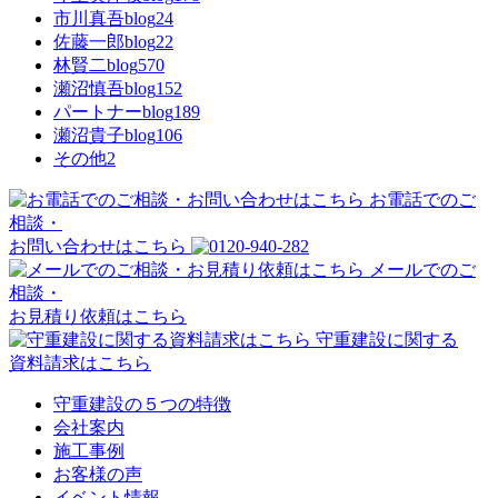
市川真吾blog
24
佐藤一郎blog
22
林賢二blog
570
瀬沼慎吾blog
152
パートナーblog
189
瀬沼貴子blog
106
その他
2
お電話でのご
相談・
お問い合わせはこちら
メールでのご
相談・
お見積り依頼はこちら
守重建設に関する
資料請求はこちら
守重建設の５つの特徴
会社案内
施工事例
お客様の声
イベント情報