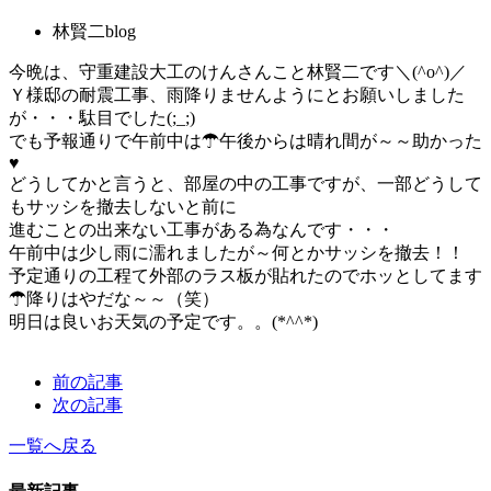
林賢二blog
今晩は、守重建設大工のけんさんこと林賢二です＼(^o^)／
Ｙ様邸の耐震工事、雨降りませんようにとお願いしました
が・・・駄目でした(;_;)
でも予報通りで午前中は☂午後からは晴れ間が～～助かった
♥
どうしてかと言うと、部屋の中の工事ですが、一部どうして
もサッシを撤去しないと前に
進むことの出来ない工事がある為なんです・・・
午前中は少し雨に濡れましたが～何とかサッシを撤去！！
予定通りの工程て外部のラス板が貼れたのでホッとしてます
☂降りはやだな～～（笑）
明日は良いお天気の予定です。。(*^^*)
前の記事
次の記事
一覧へ戻る