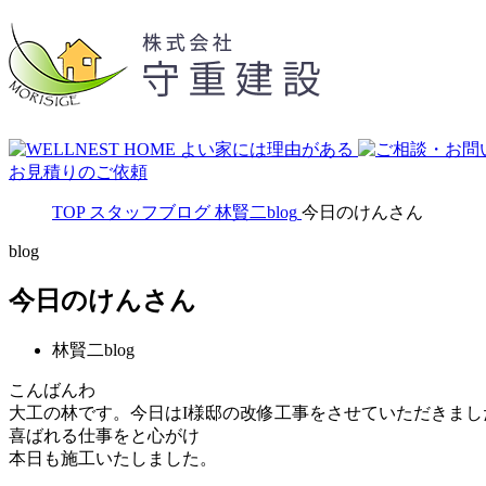
お見積りのご依頼
TOP
スタッフブログ
林賢二blog
今日のけんさん
blog
今日のけんさん
林賢二blog
こんばんわ
大工の林です。今日はI様邸の改修工事をさせていただきまし
喜ばれる仕事をと心がけ
本日も施工いたしました。