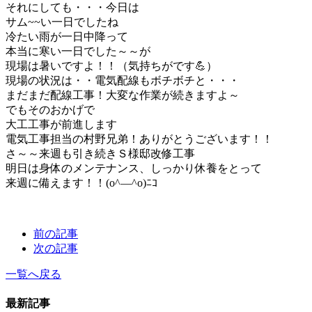
それにしても・・・今日は
サム~~い一日でしたね
冷たい雨が一日中降って
本当に寒い一日でした～～が
現場は暑いですよ！！（気持ちがです💪）
現場の状況は・・電気配線もボチボチと・・・
まだまだ配線工事！大変な作業が続きますよ～
でもそのおかげで
大工工事が前進します
電気工事担当の村野兄弟！ありがとうございます！！
さ～～来週も引き続きＳ様邸改修工事
明日は身体のメンテナンス、しっかり休養をとって
来週に備えます！！(o^―^o)ﾆｺ
前の記事
次の記事
一覧へ戻る
最新記事