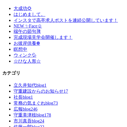
大成功🌻
はじめまして。
インスタで高卒求人ポストを連続公開しています！
NEW ✨Face☺
端午の節句🎏
完成現場見学会開催します！
お彼岸供養❁
瞑想中
ウィンク💦
☆ひな人形☆
カテゴリ
立久井知代blog
1
守重建設からのお知らせ
17
社長blog
1
常務の気まぐれblog
73
広報blog
246
守重美津枝blog
178
市川真吾blog
24
佐藤一郎blog
22