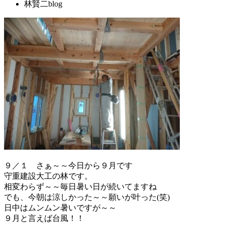
林賢二blog
９／１ さぁ～～今日から９月です
守重建設大工の林です。
相変わらず～～毎日暑い日が続いてますね
でも、今朝は涼しかった～～願いが叶った(笑)
日中はムンムン暑いですが～～
９月と言えば台風！！