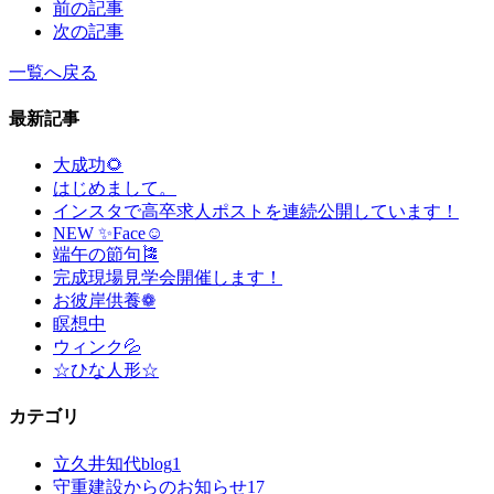
前の記事
次の記事
一覧へ戻る
最新記事
大成功🌻
はじめまして。
インスタで高卒求人ポストを連続公開しています！
NEW ✨Face☺
端午の節句🎏
完成現場見学会開催します！
お彼岸供養❁
瞑想中
ウィンク💦
☆ひな人形☆
カテゴリ
立久井知代blog
1
守重建設からのお知らせ
17