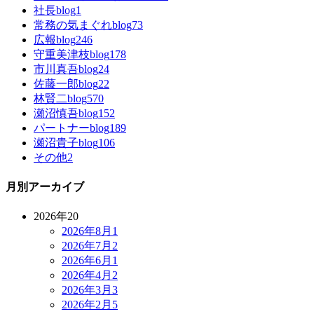
社長blog
1
常務の気まぐれblog
73
広報blog
246
守重美津枝blog
178
市川真吾blog
24
佐藤一郎blog
22
林賢二blog
570
瀬沼慎吾blog
152
パートナーblog
189
瀬沼貴子blog
106
その他
2
月別アーカイブ
2026年
20
2026年8月
1
2026年7月
2
2026年6月
1
2026年4月
2
2026年3月
3
2026年2月
5