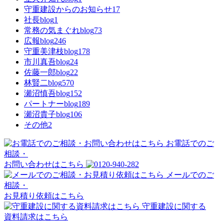
守重建設からのお知らせ
17
社長blog
1
常務の気まぐれblog
73
広報blog
246
守重美津枝blog
178
市川真吾blog
24
佐藤一郎blog
22
林賢二blog
570
瀬沼慎吾blog
152
パートナーblog
189
瀬沼貴子blog
106
その他
2
お電話でのご
相談・
お問い合わせはこちら
メールでのご
相談・
お見積り依頼はこちら
守重建設に関する
資料請求はこちら