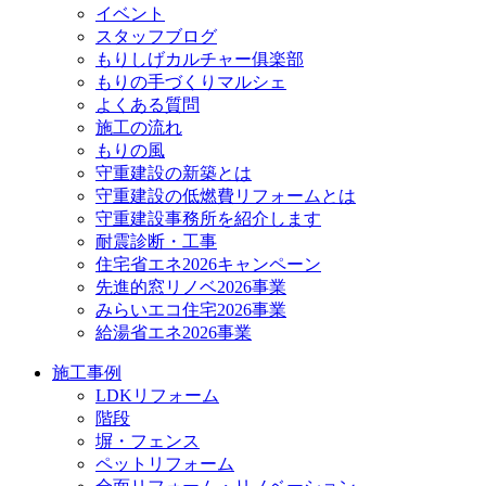
イベント
スタッフブログ
もりしげカルチャー俱楽部
もりの手づくりマルシェ
よくある質問
施工の流れ
もりの風
守重建設の新築とは
守重建設の低燃費リフォームとは
守重建設事務所を紹介します
耐震診断・工事
住宅省エネ2026キャンペーン
先進的窓リノベ2026事業
みらいエコ住宅2026事業
給湯省エネ2026事業
施工事例
LDKリフォーム
階段
塀・フェンス
ペットリフォーム