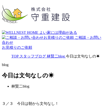
ご相談・お問い
合わせ
お見積りのご依頼
TOP
スタッフブログ
林賢二blog
今日は文句なしの☀
blog
今日は文句なしの☀
林賢二blog
３／３ 今日は朝から文句なし！