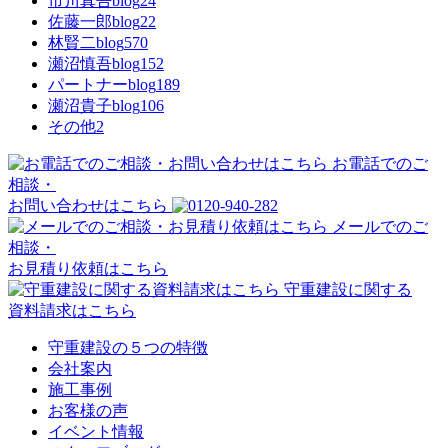
市川真吾blog
24
佐藤一郎blog
22
林賢二blog
570
瀬沼慎吾blog
152
パートナーblog
189
瀬沼貴子blog
106
その他
2
お電話でのご
相談・
お問い合わせはこちら
メールでのご
相談・
お見積り依頼はこちら
守重建設に関する
資料請求はこちら
守重建設の５つの特徴
会社案内
施工事例
お客様の声
イベント情報