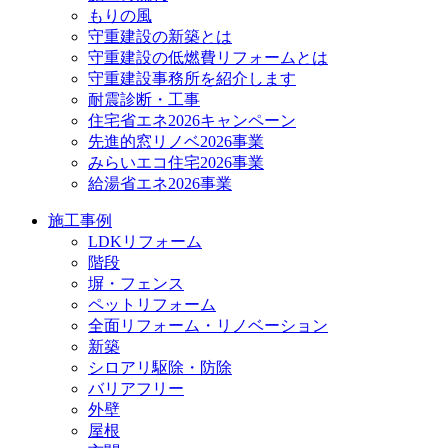
もりの風
守重建設の新築とは
守重建設の低燃費リフォームとは
守重建設事務所を紹介します
耐震診断・工事
住宅省エネ2026キャンペーン
先進的窓リノベ2026事業
みらいエコ住宅2026事業
給湯省エネ2026事業
施工事例
LDKリフォーム
階段
塀・フェンス
ペットリフォーム
全面リフォーム・リノベーション
新築
シロアリ駆除・防除
バリアフリー
外壁
屋根