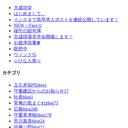
大成功🌻
はじめまして。
インスタで高卒求人ポストを連続公開しています！
NEW ✨Face☺
端午の節句🎏
完成現場見学会開催します！
お彼岸供養❁
瞑想中
ウィンク💦
☆ひな人形☆
カテゴリ
立久井知代blog
1
守重建設からのお知らせ
17
社長blog
1
常務の気まぐれblog
73
広報blog
246
守重美津枝blog
178
市川真吾blog
24
佐藤一郎blog
22