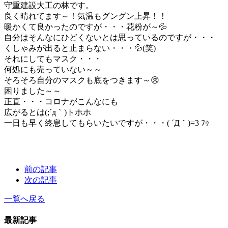
守重建設大工の林です。
良く晴れてます～！気温もグングン上昇！！
暖かくて良かったのですが・・・花粉が～💦
自分はそんなにひどくないとは思っているのですが・・・
くしゃみが出ると止まらない・・・💦(笑)
それにしてもマスク・・・
何処にも売っていない～～
そろそろ自分のマスクも底をつきます～😢
困りました～～
正直・・・コロナがこんなにも
広がるとは(;´д｀)トホホ
一日も早く終息してもらいたいですが・・・( ´Д｀)=3 ﾌｩ
前の記事
次の記事
一覧へ戻る
最新記事