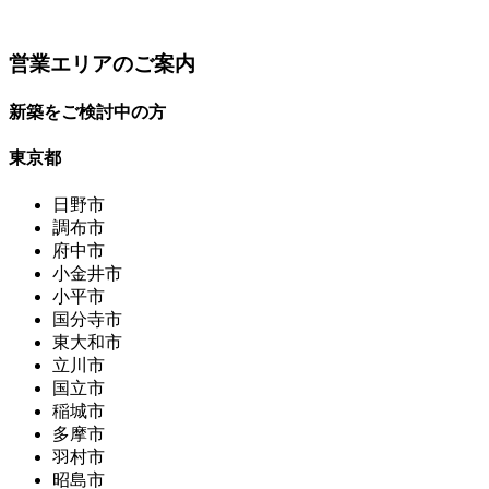
営業エリアのご案内
新築をご検討中の方
東京都
日野市
調布市
府中市
小金井市
小平市
国分寺市
東大和市
立川市
国立市
稲城市
多摩市
羽村市
昭島市