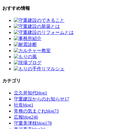
おすすめ情報
カテゴリ
立久井知代blog
1
守重建設からのお知らせ
17
社長blog
1
常務の気まぐれblog
73
広報blog
246
守重美津枝blog
178