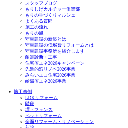
スタッフブログ
もりしげカルチャー俱楽部
もりの手づくりマルシェ
よくある質問
施工の流れ
もりの風
守重建設の新築とは
守重建設の低燃費リフォームとは
守重建設事務所を紹介します
耐震診断・工事
住宅省エネ2026キャンペーン
先進的窓リノベ2026事業
みらいエコ住宅2026事業
給湯省エネ2026事業
施工事例
LDKリフォーム
階段
塀・フェンス
ペットリフォーム
全面リフォーム・リノベーション
新築