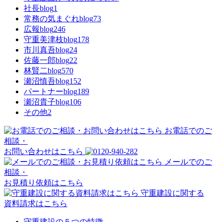
社長blog
1
常務の気まぐれblog
73
広報blog
246
守重美津枝blog
178
市川真吾blog
24
佐藤一郎blog
22
林賢二blog
570
瀬沼慎吾blog
152
パートナーblog
189
瀬沼貴子blog
106
その他
2
お電話でのご
相談・
お問い合わせはこちら
メールでのご
相談・
お見積り依頼はこちら
守重建設に関する
資料請求はこちら
守重建設の５つの特徴