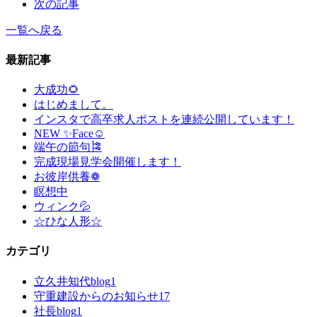
次の記事
一覧へ戻る
最新記事
大成功🌻
はじめまして。
インスタで高卒求人ポストを連続公開しています！
NEW ✨Face☺
端午の節句🎏
完成現場見学会開催します！
お彼岸供養❁
瞑想中
ウィンク💦
☆ひな人形☆
カテゴリ
立久井知代blog
1
守重建設からのお知らせ
17
社長blog
1