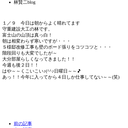
林賢二blog
１／９ 今日は朝からよく晴れてます
守重建設大工の林です。
富士山の山頂は真っ白！
朝は相変わらず寒いですが・・・
Ｓ様邸改修工事も壁のボード張りをコツコツと・・・
階段回りも大変でしたが～
大分部屋らしくなってきました！！
今週も後２日！！
はや～～くこいこい♪(^^♪日曜日～～🎵
あっ！！今年に入ってから４日しか仕事してない～～(笑)
前の記事