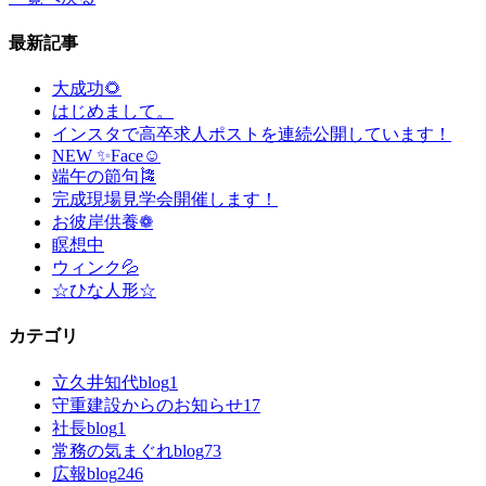
最新記事
大成功🌻
はじめまして。
インスタで高卒求人ポストを連続公開しています！
NEW ✨Face☺
端午の節句🎏
完成現場見学会開催します！
お彼岸供養❁
瞑想中
ウィンク💦
☆ひな人形☆
カテゴリ
立久井知代blog
1
守重建設からのお知らせ
17
社長blog
1
常務の気まぐれblog
73
広報blog
246