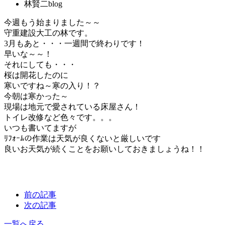
林賢二blog
今週もう始まりました～～
守重建設大工の林です。
3月もあと・・・一週間で終わりです！
早いな～～！
それにしても・・・
桜は開花したのに
寒いですね～寒の入り！？
今朝は寒かった～
現場は地元で愛されている床屋さん！
トイレ改修など色々です。。。
いつも書いてますが
ﾘﾌｫｰﾑの作業は天気が良くないと厳しいです
良いお天気が続くことをお願いしておきましょうね！！
前の記事
次の記事
一覧へ戻る