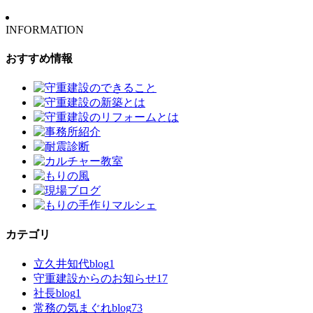
INFORMATION
おすすめ情報
カテゴリ
立久井知代blog
1
守重建設からのお知らせ
17
社長blog
1
常務の気まぐれblog
73