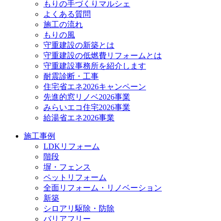
もりの手づくりマルシェ
よくある質問
施工の流れ
もりの風
守重建設の新築とは
守重建設の低燃費リフォームとは
守重建設事務所を紹介します
耐震診断・工事
住宅省エネ2026キャンペーン
先進的窓リノベ2026事業
みらいエコ住宅2026事業
給湯省エネ2026事業
施工事例
LDKリフォーム
階段
塀・フェンス
ペットリフォーム
全面リフォーム・リノベーション
新築
シロアリ駆除・防除
バリアフリー