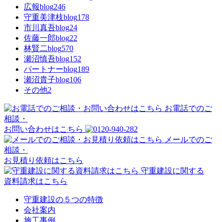
広報blog
246
守重美津枝blog
178
市川真吾blog
24
佐藤一郎blog
22
林賢二blog
570
瀬沼慎吾blog
152
パートナーblog
189
瀬沼貴子blog
106
その他
2
お電話でのご
相談・
お問い合わせはこちら
メールでのご
相談・
お見積り依頼はこちら
守重建設に関する
資料請求はこちら
守重建設の５つの特徴
会社案内
施工事例