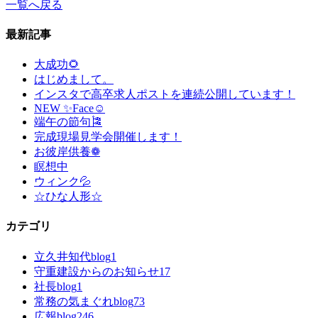
一覧へ戻る
最新記事
大成功🌻
はじめまして。
インスタで高卒求人ポストを連続公開しています！
NEW ✨Face☺
端午の節句🎏
完成現場見学会開催します！
お彼岸供養❁
瞑想中
ウィンク💦
☆ひな人形☆
カテゴリ
立久井知代blog
1
守重建設からのお知らせ
17
社長blog
1
常務の気まぐれblog
73
広報blog
246