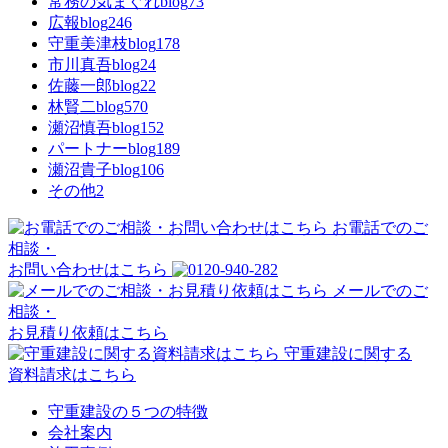
常務の気まぐれblog
73
広報blog
246
守重美津枝blog
178
市川真吾blog
24
佐藤一郎blog
22
林賢二blog
570
瀬沼慎吾blog
152
パートナーblog
189
瀬沼貴子blog
106
その他
2
お電話でのご
相談・
お問い合わせはこちら
メールでのご
相談・
お見積り依頼はこちら
守重建設に関する
資料請求はこちら
守重建設の５つの特徴
会社案内