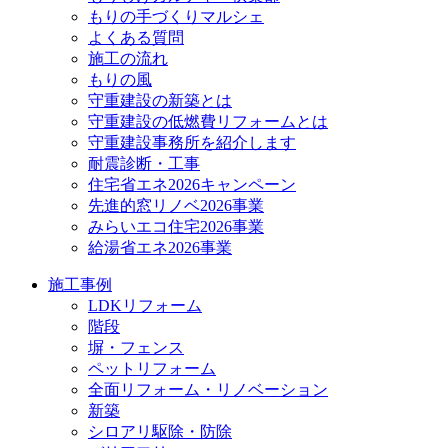
もりの手づくりマルシェ
よくある質問
施工の流れ
もりの風
守重建設の新築とは
守重建設の低燃費リフォームとは
守重建設事務所を紹介します
耐震診断・工事
住宅省エネ2026キャンペーン
先進的窓リノベ2026事業
みらいエコ住宅2026事業
給湯省エネ2026事業
施工事例
LDKリフォーム
階段
塀・フェンス
ペットリフォーム
全面リフォーム・リノベーション
新築
シロアリ駆除・防除