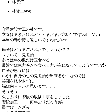
林 賢二
林賢二blog
守重建設大工の林です。
立春は過ぎたけれど～～まだまだ寒い🥶ですね( ；∀；)
本当の春が待ち遠しいですね(^_-)-☆
節分はどう過ごされたでしょうか？？
豆まいて～鬼退治
あとは年の数だけ豆食べる！！
最近では恵方巻きを食べる方が主になってるようですね💦
自分が思うには・・・
いかに自身の心の鬼退治が出来るか！なのでは・・・
笑顔を絶やさずに
福は内～～かと思います。。。
そうそう
久しぶりに階段の改修工事をしました
階段加工・・・何年ぶりだろう(笑)
墨付け・きざみ