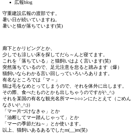
広報blog
守重建設広報の渡部です。
暑い日が続いていますね。
暑いと猫が落ちています(笑)
廊下とかリビングとか、
少しでも涼しい床を探してだら～んと寝てます。
これを「落ちている」と猫飼いはよく言います(笑)
突然落ちているので、足元注意を怠ると踏みます（爆）
猫飼いならわかる言い回しっていろいろあります。
有名なところでは「マ－」
猫は毛をなめとってしまうので、それを体外に出します。
その際、食べたものとかも出しちゃうのですが(^_^;)
それを某国の有名な観光名所マー○○○ンにたとえて（ごめん
なさい(^_^;)）
「マー片づけなきゃ」とか
「油断してマー踏んじゃって」とか
「マーの季節だね～」とか使います。
以上、猫飼いあるあるでしたm(__)m(笑)