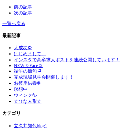
前の記事
次の記事
一覧へ戻る
最新記事
大成功🌻
はじめまして。
インスタで高卒求人ポストを連続公開しています！
NEW ✨Face☺
端午の節句🎏
完成現場見学会開催します！
お彼岸供養❁
瞑想中
ウィンク💦
☆ひな人形☆
カテゴリ
立久井知代blog
1