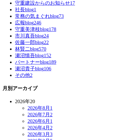
守重建設からのお知らせ
17
社長blog
1
常務の気まぐれblog
73
広報blog
246
守重美津枝blog
178
市川真吾blog
24
佐藤一郎blog
22
林賢二blog
570
瀬沼慎吾blog
152
パートナーblog
189
瀬沼貴子blog
106
その他
2
月別アーカイブ
2026年
20
2026年8月
1
2026年7月
2
2026年6月
1
2026年4月
2
2026年3月
3