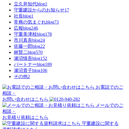
立久井知代blog
1
守重建設からのお知らせ
17
社長blog
1
常務の気まぐれblog
73
広報blog
246
守重美津枝blog
178
市川真吾blog
24
佐藤一郎blog
22
林賢二blog
570
瀬沼慎吾blog
152
パートナーblog
189
瀬沼貴子blog
106
その他
2
お電話でのご
相談・
お問い合わせはこちら
メールでのご
相談・
お見積り依頼はこちら
守重建設に関する