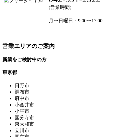
(営業時間)
月〜日曜日
：9:00〜17:00
営業エリアのご案内
新築をご検討中の方
東京都
日野市
調布市
府中市
小金井市
小平市
国分寺市
東大和市
立川市
国立市