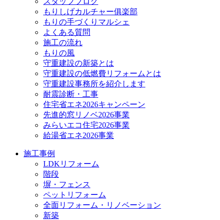
スタッフブログ
もりしげカルチャー俱楽部
もりの手づくりマルシェ
よくある質問
施工の流れ
もりの風
守重建設の新築とは
守重建設の低燃費リフォームとは
守重建設事務所を紹介します
耐震診断・工事
住宅省エネ2026キャンペーン
先進的窓リノベ2026事業
みらいエコ住宅2026事業
給湯省エネ2026事業
施工事例
LDKリフォーム
階段
塀・フェンス
ペットリフォーム
全面リフォーム・リノベーション
新築