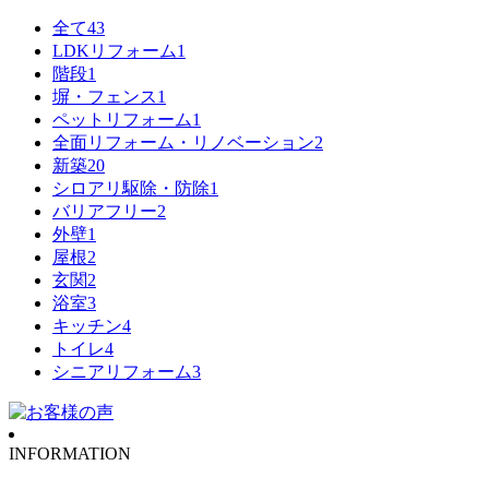
全て
43
LDKリフォーム
1
階段
1
塀・フェンス
1
ペットリフォーム
1
全面リフォーム・リノベーション
2
新築
20
シロアリ駆除・防除
1
バリアフリー
2
外壁
1
屋根
2
玄関
2
浴室
3
キッチン
4
トイレ
4
シニアリフォーム
3
INFORMATION