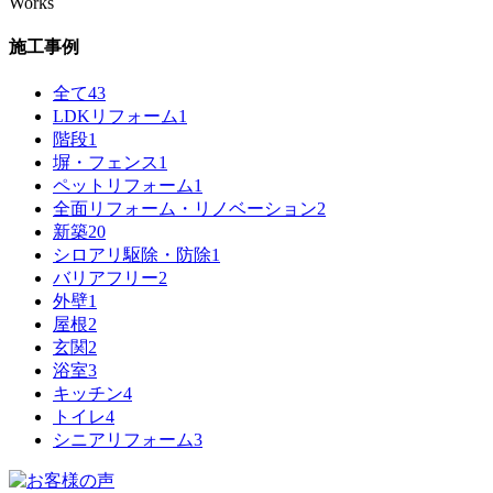
Works
施工事例
全て
43
LDKリフォーム
1
階段
1
塀・フェンス
1
ペットリフォーム
1
全面リフォーム・リノベーション
2
新築
20
シロアリ駆除・防除
1
バリアフリー
2
外壁
1
屋根
2
玄関
2
浴室
3
キッチン
4
トイレ
4
シニアリフォーム
3