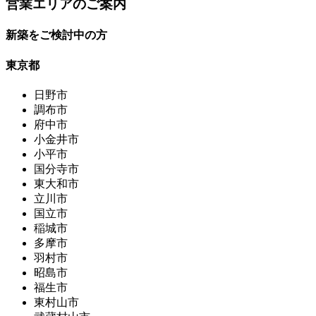
営業エリアのご案内
新築をご検討中の方
東京都
日野市
調布市
府中市
小金井市
小平市
国分寺市
東大和市
立川市
国立市
稲城市
多摩市
羽村市
昭島市
福生市
東村山市