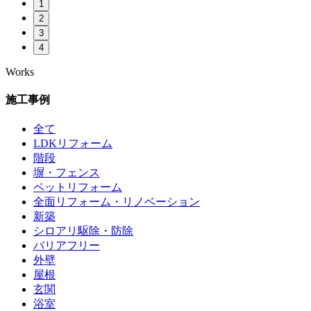
1
2
3
4
Works
施工事例
全て
LDKリフォーム
階段
塀・フェンス
ペットリフォーム
全面リフォーム・リノベーション
新築
シロアリ駆除・防除
バリアフリー
外壁
屋根
玄関
浴室