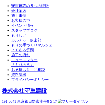
守重建設の５つの特徴
会社案内
施工事例
お客様の声
イベント情報
スタッフブログ
もりしげ
カルチャー俱楽部
もりの手づくりマルシェ
よくある質問
施工の流れ
ニュースレター
「もりの風」
お見積もり・ご相談
資料請求
プライバシーポリシー
株式会社守重建設
191-0041
東京都日野市南平8-5-17