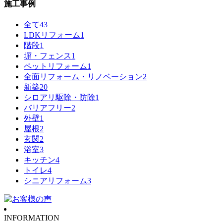
施工事例
全て
43
LDKリフォーム
1
階段
1
塀・フェンス
1
ペットリフォーム
1
全面リフォーム・リノベーション
2
新築
20
シロアリ駆除・防除
1
バリアフリー
2
外壁
1
屋根
2
玄関
2
浴室
3
キッチン
4
トイレ
4
シニアリフォーム
3
INFORMATION