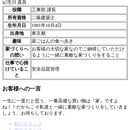
役職
工事部 課長
所有資格
二級建築士
生年月日
1981年10月4日
出身地
東京都
趣味
昼ごはんの食べ歩き
家づくりへ
お客様の大切な家なのでご納得していただけ
の想い
るように一緒に素敵な家づくりをすること
仕事で心掛
けているこ
安全品質管理
と
お客様への一言
一生に一度だと思う、一番高価な買い物は『家』ですよ
ね！！だからこそ私達と一緒に素敵な家づくりをしていきま
しょう。お待ちしております。
前のスタッフ
次のスタッフ