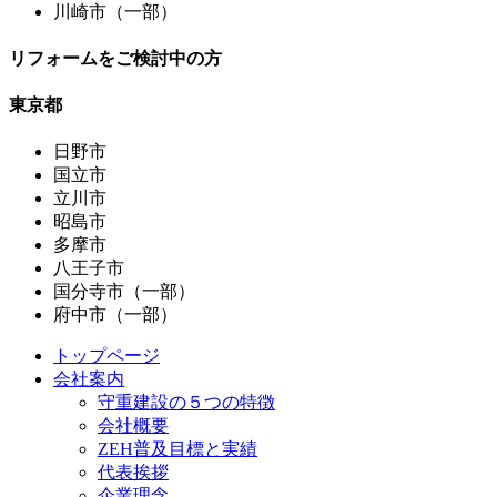
川崎市（一部）
リフォームをご検討中の方
東京都
日野市
国立市
立川市
昭島市
多摩市
八王子市
国分寺市（一部）
府中市（一部）
トップページ
会社案内
守重建設の５つの特徴
会社概要
ZEH普及目標と実績
代表挨拶
企業理念