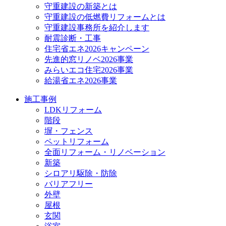
守重建設の新築とは
守重建設の低燃費リフォームとは
守重建設事務所を紹介します
耐震診断・工事
住宅省エネ2026キャンペーン
先進的窓リノベ2026事業
みらいエコ住宅2026事業
給湯省エネ2026事業
施工事例
LDKリフォーム
階段
塀・フェンス
ペットリフォーム
全面リフォーム・リノベーション
新築
シロアリ駆除・防除
バリアフリー
外壁
屋根
玄関