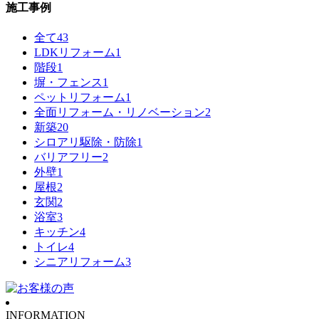
施工事例
全て
43
LDKリフォーム
1
階段
1
塀・フェンス
1
ペットリフォーム
1
全面リフォーム・リノベーション
2
新築
20
シロアリ駆除・防除
1
バリアフリー
2
外壁
1
屋根
2
玄関
2
浴室
3
キッチン
4
トイレ
4
シニアリフォーム
3
INFORMATION