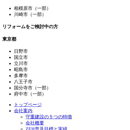
相模原市（一部）
川崎市（一部）
リフォームをご検討中の方
東京都
日野市
国立市
立川市
昭島市
多摩市
八王子市
国分寺市（一部）
府中市（一部）
トップページ
会社案内
守重建設の５つの特徴
会社概要
ZEH普及目標と実績