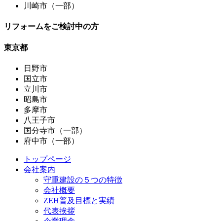
川崎市（一部）
リフォームをご検討中の方
東京都
日野市
国立市
立川市
昭島市
多摩市
八王子市
国分寺市（一部）
府中市（一部）
トップページ
会社案内
守重建設の５つの特徴
会社概要
ZEH普及目標と実績
代表挨拶