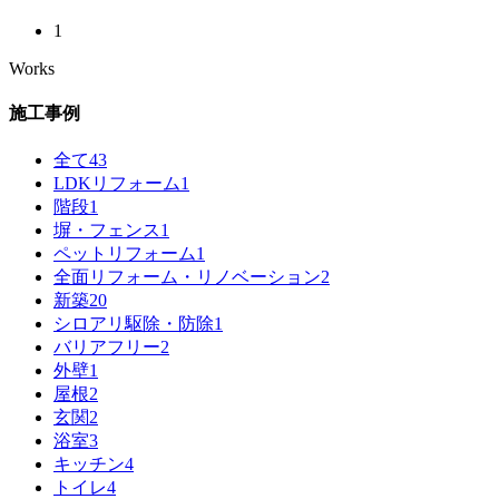
1
Works
施工事例
全て
43
LDKリフォーム
1
階段
1
塀・フェンス
1
ペットリフォーム
1
全面リフォーム・リノベーション
2
新築
20
シロアリ駆除・防除
1
バリアフリー
2
外壁
1
屋根
2
玄関
2
浴室
3
キッチン
4
トイレ
4