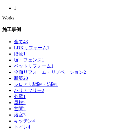
1
Works
施工事例
全て
43
LDKリフォーム
1
階段
1
塀・フェンス
1
ペットリフォーム
1
全面リフォーム・リノベーション
2
新築
20
シロアリ駆除・防除
1
バリアフリー
2
外壁
1
屋根
2
玄関
2
浴室
3
キッチン
4
トイレ
4