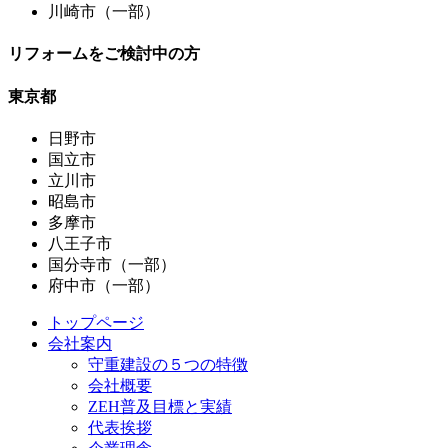
川崎市（一部）
リフォームをご検討中の方
東京都
日野市
国立市
立川市
昭島市
多摩市
八王子市
国分寺市（一部）
府中市（一部）
トップページ
会社案内
守重建設の５つの特徴
会社概要
ZEH普及目標と実績
代表挨拶