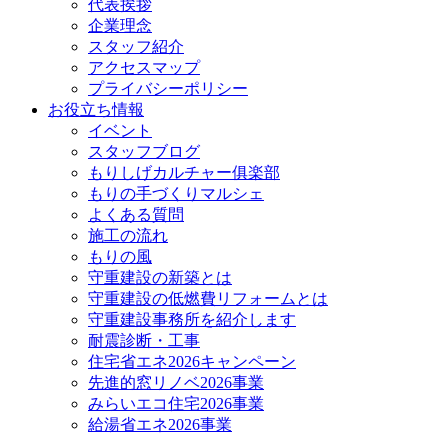
代表挨拶
企業理念
スタッフ紹介
アクセスマップ
プライバシーポリシー
お役立ち情報
イベント
スタッフブログ
もりしげカルチャー俱楽部
もりの手づくりマルシェ
よくある質問
施工の流れ
もりの風
守重建設の新築とは
守重建設の低燃費リフォームとは
守重建設事務所を紹介します
耐震診断・工事
住宅省エネ2026キャンペーン
先進的窓リノベ2026事業
みらいエコ住宅2026事業
給湯省エネ2026事業