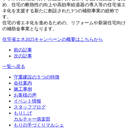
め、住宅の断熱性の向上や高効率給湯器の導入等の住宅省エ
ネ化を支援する新たに創設された3つの補助事業の総称で
す。
住宅の省エネ化を進めるための、リフォームや新築住宅向け
の補助金事業となります。
住宅省エネ2025キャンペーンの概要はこちらから
前の記事
次の記事
一覧へ戻る
守重建設の５つの特徴
会社案内
施工事例
お客様の声
イベント情報
スタッフブログ
もりしげ
カルチャー俱楽部
もりの手づくりマルシェ