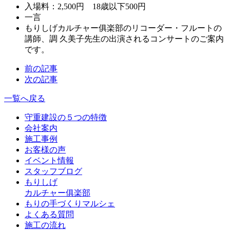
入場料：2,500円 18歳以下500円
一言
もりしげカルチャー俱楽部のリコーダー・フルートの
講師、調 久美子先生の出演されるコンサートのご案内
です。
前の記事
次の記事
一覧へ戻る
守重建設の５つの特徴
会社案内
施工事例
お客様の声
イベント情報
スタッフブログ
もりしげ
カルチャー俱楽部
もりの手づくりマルシェ
よくある質問
施工の流れ