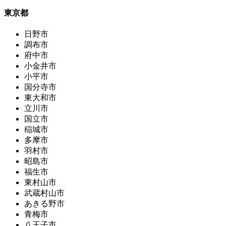
東京都
日野市
調布市
府中市
小金井市
小平市
国分寺市
東大和市
立川市
国立市
稲城市
多摩市
羽村市
昭島市
福生市
東村山市
武蔵村山市
あきる野市
青梅市
八王子市