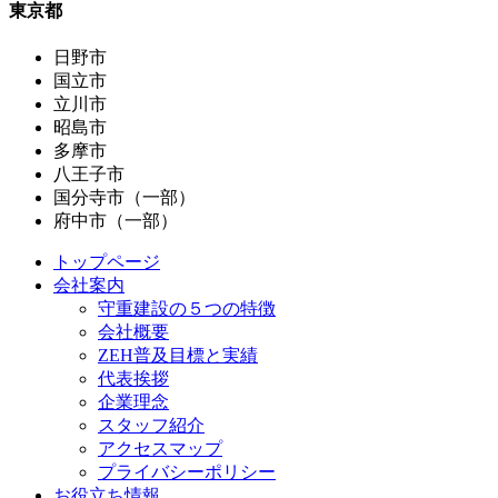
東京都
日野市
国立市
立川市
昭島市
多摩市
八王子市
国分寺市（一部）
府中市（一部）
トップページ
会社案内
守重建設の５つの特徴
会社概要
ZEH普及目標と実績
代表挨拶
企業理念
スタッフ紹介
アクセスマップ
プライバシーポリシー
お役立ち情報