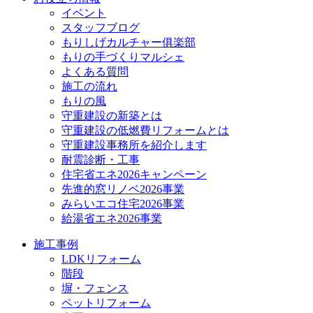
イベント
スタッフブログ
もりしげカルチャー俱楽部
もりの手づくりマルシェ
よくある質問
施工の流れ
もりの風
守重建設の新築とは
守重建設の低燃費リフォームとは
守重建設事務所を紹介します
耐震診断・工事
住宅省エネ2026キャンペーン
先進的窓リノベ2026事業
みらいエコ住宅2026事業
給湯省エネ2026事業
施工事例
LDKリフォーム
階段
塀・フェンス
ペットリフォーム