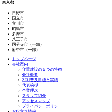
東京都
日野市
国立市
立川市
昭島市
多摩市
八王子市
国分寺市（一部）
府中市（一部）
トップページ
会社案内
守重建設の５つの特徴
会社概要
ZEH普及目標と実績
代表挨拶
企業理念
スタッフ紹介
アクセスマップ
プライバシーポリシー
お役立ち情報