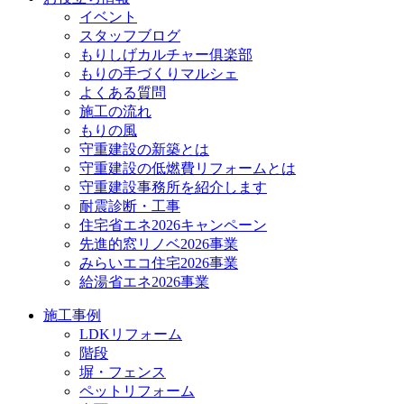
イベント
スタッフブログ
もりしげカルチャー俱楽部
もりの手づくりマルシェ
よくある質問
施工の流れ
もりの風
守重建設の新築とは
守重建設の低燃費リフォームとは
守重建設事務所を紹介します
耐震診断・工事
住宅省エネ2026キャンペーン
先進的窓リノベ2026事業
みらいエコ住宅2026事業
給湯省エネ2026事業
施工事例
LDKリフォーム
階段
塀・フェンス
ペットリフォーム