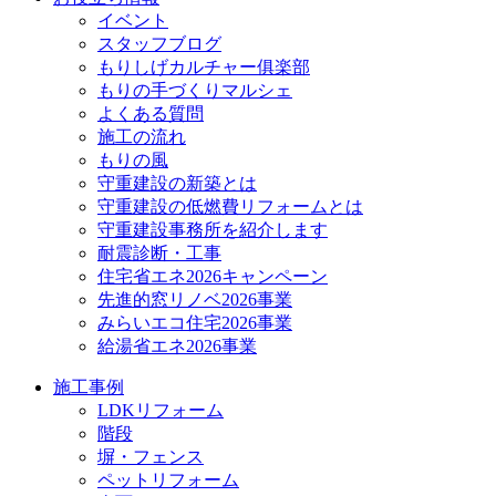
イベント
スタッフブログ
もりしげカルチャー俱楽部
もりの手づくりマルシェ
よくある質問
施工の流れ
もりの風
守重建設の新築とは
守重建設の低燃費リフォームとは
守重建設事務所を紹介します
耐震診断・工事
住宅省エネ2026キャンペーン
先進的窓リノベ2026事業
みらいエコ住宅2026事業
給湯省エネ2026事業
施工事例
LDKリフォーム
階段
塀・フェンス
ペットリフォーム