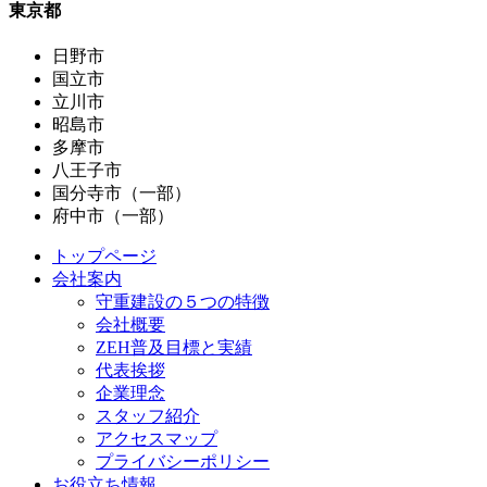
東京都
日野市
国立市
立川市
昭島市
多摩市
八王子市
国分寺市（一部）
府中市（一部）
トップページ
会社案内
守重建設の５つの特徴
会社概要
ZEH普及目標と実績
代表挨拶
企業理念
スタッフ紹介
アクセスマップ
プライバシーポリシー
お役立ち情報